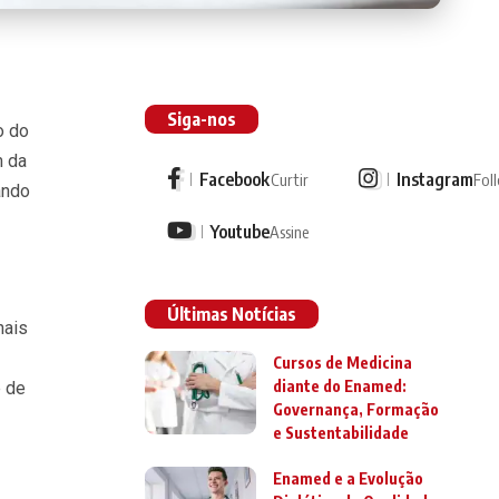
Siga-nos
o do
m da
Facebook
Instagram
Curtir
Fol
ando
Youtube
Assine
Últimas Notícias
nais
Cursos de Medicina
diante do Enamed:
e de
Governança, Formação
e Sustentabilidade
Enamed e a Evolução