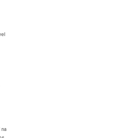
vel
 na
os