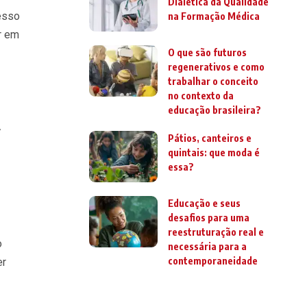
Dialética da Qualidade
esso
na Formação Médica
r em
O que são futuros
regenerativos e como
trabalhar o conceito
no contexto da
educação brasileira?
Pátios, canteiros e
quintais: que moda é
essa?
Educação e seus
desafios para uma
reestruturação real e
o
necessária para a
contemporaneidade
er