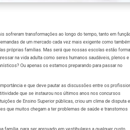
is sofreram transformações ao longo do tempo, tanto em funçã
 demandas de um mercado cada vez mais exigente como també
das próprias famílias. Mas será que nossas escolas estão form
ngressar na vida adulta como seres humanos saudáveis, plenos e
ísticos? Ou apenas os estamos preparando para passar no
portância e que deve pautar as discussões entre os profissio
itividade que se instaurou nos últimos anos nos concursos
tuições de Ensino Superior públicas, criou um clima de disputa 
tes que muitos chegam a ter problemas de saúde e transtornos
a família, para ser aprovado em vestibulares a qualquer custo.