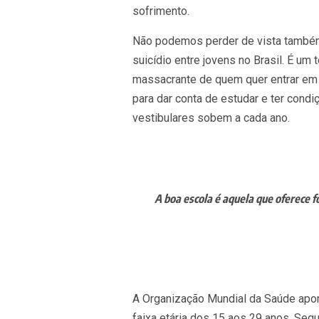
sofrimento.
Não podemos perder de vista também 
suicídio entre jovens no Brasil. É um 
massacrante de quem quer entrar em u
para dar conta de estudar e ter cond
vestibulares sobem a cada ano.
A boa escola é aquela que oferece 
A Organização Mundial da Saúde apont
faixa etária dos 15 aos 29 anos. Se