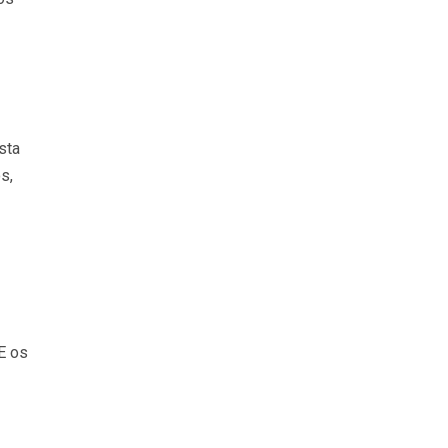
sta
s,
E os