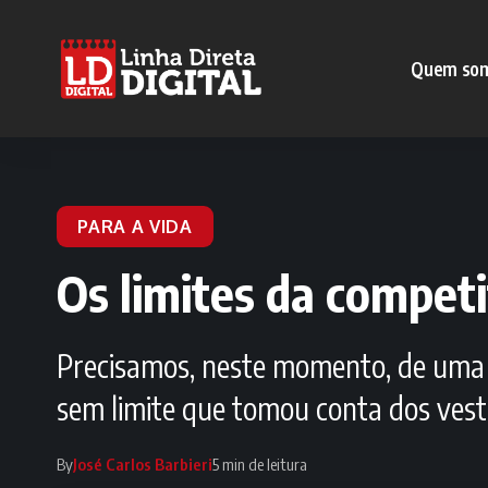
Quem so
PARA A VIDA
Os limites da competi
Precisamos, neste momento, de uma 
sem limite que tomou conta dos vest
By
José Carlos Barbieri
5 min de leitura