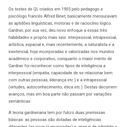
Os testes de QI, criados em 1905 pelo pedagogo e
psicólogo francês Alfred Binet, basicamente mensuravam
as aptidões linguísticas, motoras e de raciocínio lógico.
Gardner, por sua vez, deu novo enfoque a essas três
habilidades e propôs mais seis: interpessoal, intrapessoal,
artística, espacial e, mais recentemente, a naturalista e a
existencial, hoje incorporadas e valorizadas nos mundos
acadêmico e corporativo, conquanto o maior mérito de
Gardner foi reconhecer como tipos de inteligência a
interpessoal (empatia, capacidade de se relacionar bem
com outras pessoas, liderança etc.) e a intrapessoal
(virtudes, autoconhecimento, ética etc.). Destas decorrem
avanços, mas em boa parte não passam por variações
semânticas.
A teoria gardneriana tem por fulcro duas premissas
básicas: as pessoas são dotadas de inteligências
diferentes (as nove já enunciadas) e, apesar de admitida a