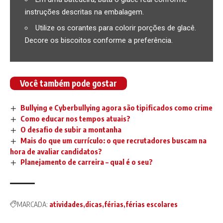
instruções descritas na embalagem.
Utilize os corantes para colorir porções de glacê.
Decore os biscoitos conforme a preferência.
Você também pode gostar
Bullying e Cyberbullying agora são tipificados como crime
Como educar nos tempos atuais?
O desafio de subir a montanha
Mais do que um currículo: o que recrutadores buscam na
hora de avaliar candidatos?
Planejamento de carreira – qual é o seu?
MARCADA:
atividades
dicas
férias
férias escolares