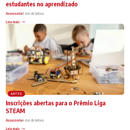
estudantes no aprendizado
Assessoria
9 min de leitura
Leia mais
ARTES
Inscrições abertas para o Prêmio Liga
STEAM
Assessoria
4 min de leitura
Leia mais