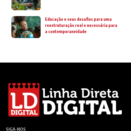
Educação e seus desafios para uma
reestruturação real e necessária para
a contemporaneidade
SIGA-NOS