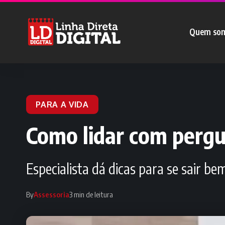
Quem so
PARA A VIDA
Como lidar com pergu
Especialista dá dicas para se sair 
By
Assessoria
3 min de leitura