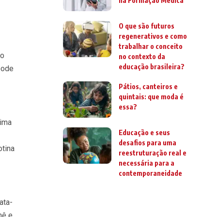
na Formação Médica
O que são futuros
regenerativos e como
trabalhar o conceito
to
no contexto da
educação brasileira?
pode
Pátios, canteiros e
quintais: que moda é
essa?
tima
Educação e seus
desafios para uma
otina
reestruturação real e
necessária para a
contemporaneidade
ata-
hê e