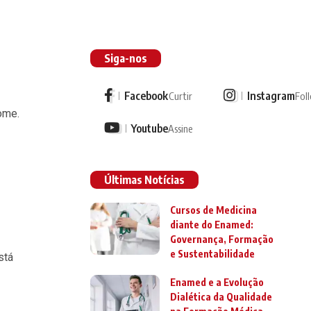
Siga-nos
Facebook
Instagram
Curtir
Fol
ome.
Youtube
Assine
Últimas Notícias
Cursos de Medicina
diante do Enamed:
Governança, Formação
e Sustentabilidade
stá
Enamed e a Evolução
Dialética da Qualidade