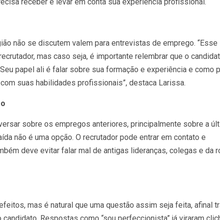
ecisa receber e levar em conta sua experiencia profissional.
igião não se discutem valem para entrevistas de emprego. “Esse
ecrutador, mas caso seja, é importante relembrar que o candida
. Seu papel ali é falar sobre sua formação e experiência e como 
 com suas habilidades profissionais”, destaca Larissa.
go
rsar sobre os empregos anteriores, principalmente sobre a úl
ída não é uma opção. O recrutador pode entrar em contato e
mbém deve evitar falar mal de antigas lideranças, colegas e da r
eitos, mas é natural que uma questão assim seja feita, afinal tr
candidato. Respostas como “sou perfeccionista” já viraram clic