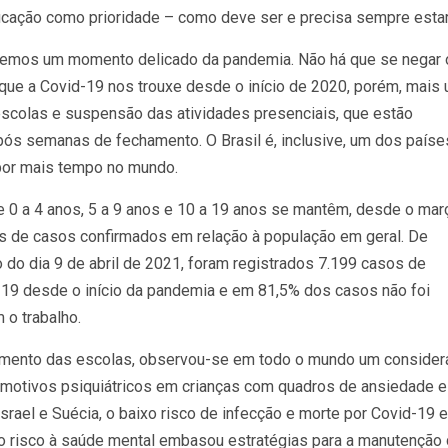
ducação como prioridade – como deve ser e precisa sempre estar
emos um momento delicado da pandemia. Não há que se negar 
 que a Covid-19 nos trouxe desde o início de 2020, porém, mais
escolas e suspensão das atividades presenciais, que estão
ós semanas de fechamento. O Brasil é, inclusive, um dos paíse
por mais tempo no mundo.
 de 0 a 4 anos, 5 a 9 anos e 10 a 19 anos se mantêm, desde o mar
s de casos confirmados em relação à população em geral. De
do dia 9 de abril de 2021, foram registrados 7.199 casos de
19 desde o início da pandemia e em 81,5% dos casos não foi
 o trabalho.
mento das escolas, observou-se em todo o mundo um consider
motivos psiquiátricos em crianças com quadros de ansiedade e
rael e Suécia, o baixo risco de infecção e morte por Covid-19 
o risco à saúde mental embasou estratégias para a manutenção