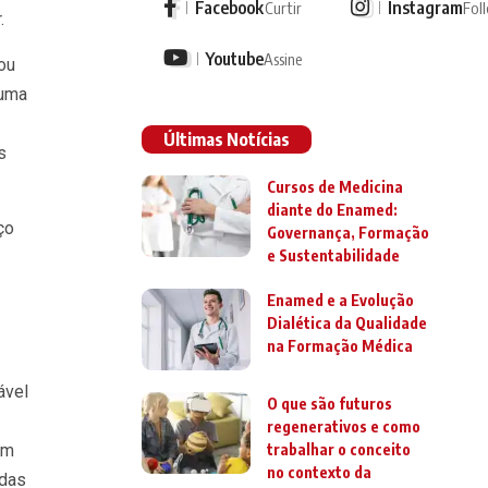
Facebook
Instagram
Curtir
Fol
.
Youtube
Assine
ou
 uma
Últimas Notícias
s
Cursos de Medicina
diante do Enamed:
ço
Governança, Formação
e Sustentabilidade
Enamed e a Evolução
Dialética da Qualidade
na Formação Médica
ável
O que são futuros
regenerativos e como
em
trabalhar o conceito
no contexto da
 das