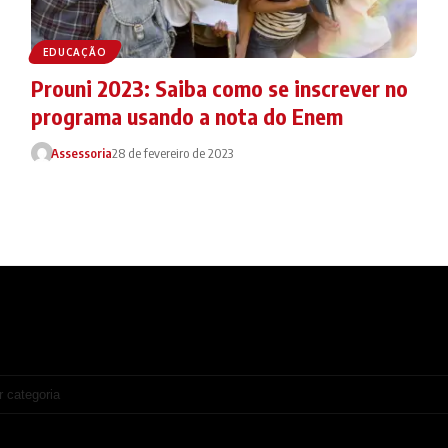
EDUCAÇÃO
Prouni 2023: Saiba como se inscrever no
programa usando a nota do Enem
Assessoria
28 de fevereiro de 2023