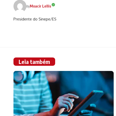
Moacir Lellis
By
Presidente do Sinepe/ES
Leia também