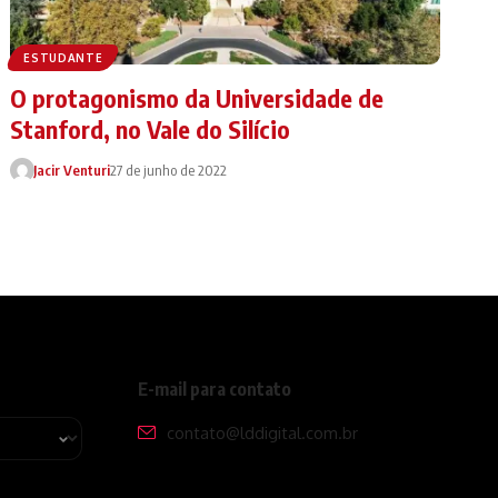
ESTUDANTE
O protagonismo da Universidade de
Stanford, no Vale do Silício
Jacir Venturi
27 de junho de 2022
E-mail para contato
contato@lddigital.com.br