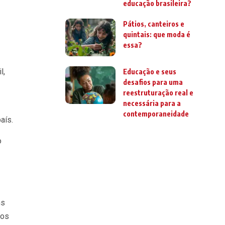
educação brasileira?
Pátios, canteiros e
quintais: que moda é
essa?
l,
Educação e seus
desafios para uma
reestruturação real e
necessária para a
contemporaneidade
aís.
o
ns
hos