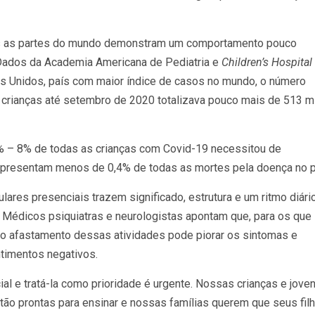
s as partes do mundo demonstram um comportamento pouco
 Dados da Academia Americana de Pediatria e
Children’s Hospital
 Unidos, país com maior índice de casos no mundo, o número
rianças até setembro de 2020 totalizava pouco mais de 513 mi
% – 8% de todas as crianças com Covid-19 necessitou de
representam menos de 0,4% de todas as mortes pela doença no p
ulares presenciais trazem significado, estrutura e um ritmo diári
. Médicos psiquiatras e neurologistas apontam que, para os que
o afastamento dessas atividades pode piorar os sintomas e
ntimentos negativos.
al e tratá-la como prioridade é urgente. Nossas crianças e jove
ão prontas para ensinar e nossas famílias querem que seus fil