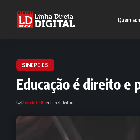
Quem so
SINEPE ES
Educação é direito e p
By
Moacir Lellis
4 min de leitura