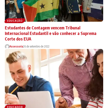
EDUCAÇÃO
Estudantes de Contagem vencem Tribunal
Internacional Estudantil e vão conhecer a Suprema
Corte dos EUA
Assessoria
26 de setembro de 2022
EDUCADOR