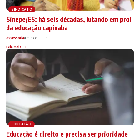
SINDICATO
Sinepe/ES: há seis décadas, lutando em prol
da educação capixaba
Assessoria
4 min de leitura
Leia mais
EDUCAÇÃO
Educação é direito e precisa ser prioridade