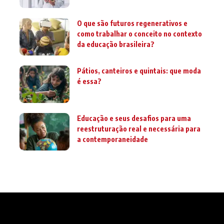
O que são futuros regenerativos e
como trabalhar o conceito no contexto
da educação brasileira?
Pátios, canteiros e quintais: que moda
é essa?
Educação e seus desafios para uma
reestruturação real e necessária para
a contemporaneidade