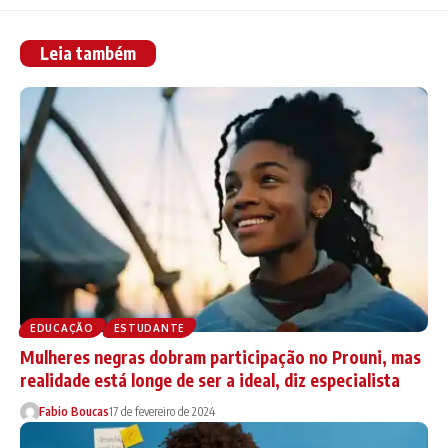
Leia também
EDUCAÇÃO
ESTUDANTE
Mulheres negras dobram participação no Prouni, mas
realidade está longe de ser a ideal, diz especialista
Fabio Boucas
17 de fevereiro de 2024