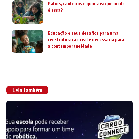
Pátios, canteiros e quintais: que moda
é essa?
Educação e seus desafios para uma
reestruturação real e necessária para
a contemporaneidade
Leia também