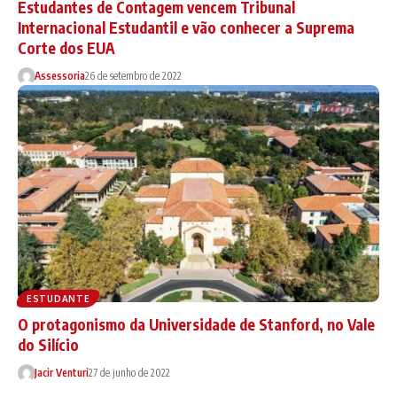
Estudantes de Contagem vencem Tribunal
Internacional Estudantil e vão conhecer a Suprema
Corte dos EUA
Assessoria
26 de setembro de 2022
ESTUDANTE
O protagonismo da Universidade de Stanford, no Vale
do Silício
Jacir Venturi
27 de junho de 2022