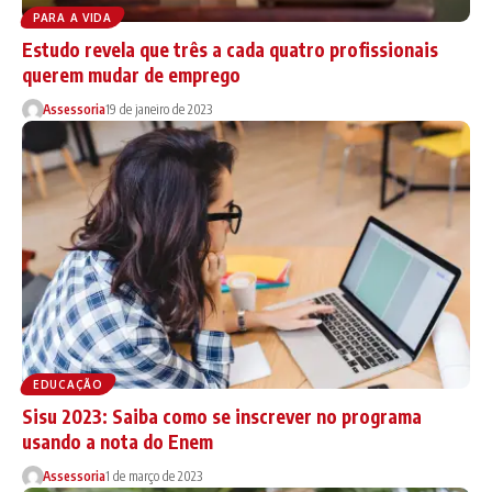
PARA A VIDA
Estudo revela que três a cada quatro profissionais
querem mudar de emprego
Assessoria
19 de janeiro de 2023
EDUCAÇÃO
Sisu 2023: Saiba como se inscrever no programa
usando a nota do Enem
Assessoria
1 de março de 2023