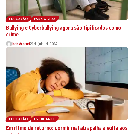
EDUCAÇÃO
PARA A VIDA
Bullying e Cyberbullying agora são tipificados como
crime
Jacir Venturi
29 de julho de 2024
EDUCAÇÃO
ESTUDANTE
Em ritmo de retorno: dormir mal atrapalha a volta aos