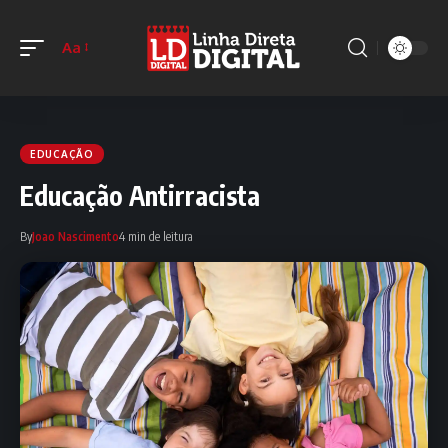
Aa
EDUCAÇÃO
Educação Antirracista
By
Joao Nascimento
4 min de leitura