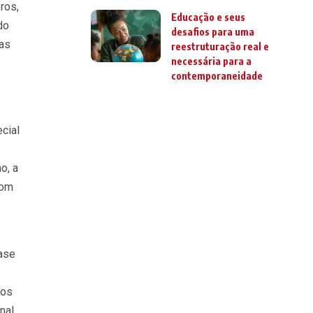
ros,
Educação e seus
do
desafios para uma
das
reestruturação real e
necessária para a
contemporaneidade
cial
o, a
com
ase
dos
nal