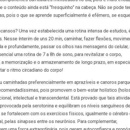
 o conteúdo ainda está “fresquinho” na cabeça. Não se pode te
as, pois o que se aprende superficialmente é efêmero, se esqu
escansos? Uma vez estabelecida uma rotina intensa de estudos, 
s. Nesse ínterim de uns 20 min, caminhar, fazer flexões, movime
ada e profundamente, passar os olhos nas mensagens do celular,
ncial uma rotina de 7 a 8h de sono, para revitalizar o corpo,
 a memorização e o armazenamento de longo prazo, em especi
ar o ritmo circadiano do corpo!
u caminhadas preferencialmente em aprazíveis e canoros parqu
recomendadíssimas, pois promovem o bem-estar holístico (holos
ocional, intelectual e transcendental. Está provado que tais ativid
rovocada pela serotonina e equilibram os níveis sanguíneos d
s se fortalecem com os exercícios físicos, igualmente o cérebro 
l, pelas sinapses entre os neurônios. Para complementar,
vem uma força extraordinária, pois geram autoconfiança e propó