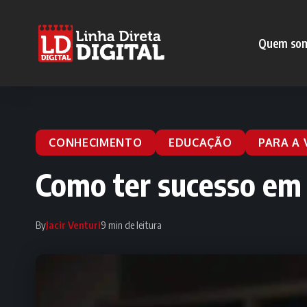
Quem so
CONHECIMENTO
EDUCAÇÃO
PARA A 
Como ter sucesso em 
By
Jacir Venturi
9 min de leitura