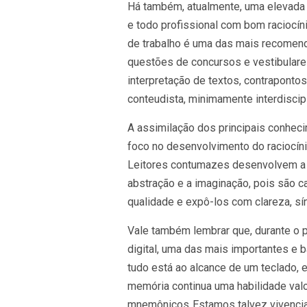
Há também, atualmente, uma elevada 
e todo profissional com bom raciocí
de trabalho é uma das mais recomend
questões de concursos e vestibulares
interpretação de textos, contraponto
conteudista, minimamente interdiscipl
A assimilação dos principais conhec
foco no desenvolvimento do raciocíni
Leitores contumazes desenvolvem a bo
abstração e a imaginação, pois são
qualidade e expô-los com clareza, sín
Vale também lembrar que, durante o p
digital, uma das mais importantes e
tudo está ao alcance de um teclado, 
memória continua uma habilidade valo
mnemônicos. Estamos talvez vivencian