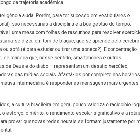
ongo da trajetória acadêmica.
teligência ajuda. Porém, para ter sucesso em vestibulares e
ional), são necessárias a disciplina e a boa gestão do tempo.
tável, uma mesa com folhas de rascunhos para resolver exercíc
stuma-se dizer, em tom de blague, que se aprende pelo cérebro
 ou sofá (é para estudar ou tirar uma soneca?). E concentração
o, de maneira que, nesse sentido, smartphones e outros
has de Deus e do diabo – representam um desafio hercúleo,
adoras das mídias sociais. Afastá-los por completo nos horário
ernativa intermediária é responder às mensagens mais urgentes
s, a cultura brasileira em geral pouco valoriza o raciocínio lógi
o esforço, o mérito, o rendimento escolar significativo e a rotin
para provar que novas redes neurais se formam justamente por 
ental.