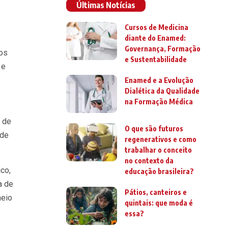
Últimas Notícias
Cursos de Medicina
diante do Enamed:
Governança, Formação
ios
e Sustentabilidade
 e
Enamed e a Evolução
Dialética da Qualidade
na Formação Médica
s de
O que são futuros
 de
regenerativos e como
trabalhar o conceito
no contexto da
co,
educação brasileira?
a de
Pátios, canteiros e
meio
quintais: que moda é
essa?