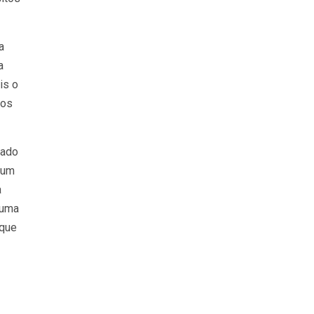
a
a
is o
dos
iado
 um
a
 uma
 que