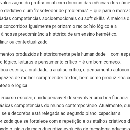
valorização do profissional com domínio das ciências dos núme
nio dedutivo é um “resolvedor de problemas” – que para o merca
adas competências socioemocionais ou soft skills. A maioria 
 concorridos igualmente priorizam o raciocínio lógico e a
s à nossa predominância histórica de um ensino hermético,
inar ou contextualizado.
imentos produzidos historicamente pela humanidade – com espe
o lógico, leituras e pensamento crítico – é um bom começo.
a escrita, a oralidade, a análise crítica, o pensamento autônom
 capazes de melhor compreender textos, bem como produzi-los 
tese e lógica.
ercurso escolar, é indispensável desenvolver uma boa fluência
 básicas competências do mundo contemporâneo. Atualmente, qu
e se a decoreba está relegada ao segundo plano, capacitar a
rizada que se fortalece com a repetição e os atalhos criativos 
do o início da mais disruptiva evolução de tecnologia educacio