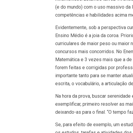
(e do mundo) com o uso massivo da Inte
competências e habilidades acima m
Evidentemente, sob a perspectiva cu
Ensino Médio é a joia da coroa. Prio
curriculares de maior peso ou maior
concursos mais concorridos. No Enem,
Matemática e 3 vezes mais que a de F
forem feitas e corrigidas por professo
importante tanto para se manter atu
escrita, o vocabulário, a articulaçã
Na hora da prova, buscar serenidade 
exemplificar, primeiro resolver as m
deixando-as para o final. “O tempo fa
Se, para efeito de exemplo, um estud
os estudos, tarefas e atividades dos