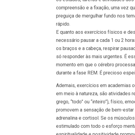
compreensão e a fixação, uma vez que
preguiça de mergulhar fundo nos tem
rápido.
E quanto aos exercícios físicos e d
necessário pausar a cada 1 ou 2 hora
os braços e a cabeça, respirar paus
só responder às mais urgentes. É esse
momento em que o cérebro processa
durante a fase REM. É precioso espeit
Ademais, exercícios em academias o
em meio à natureza, são atividades 
grego, “todo” ou “inteiro”), físico, em
promovem a sensação de bem-estar p
adrenalina e cortisol. Se os músculo
estimulado com todo o esforço menta
espiritualidade e positividade promo