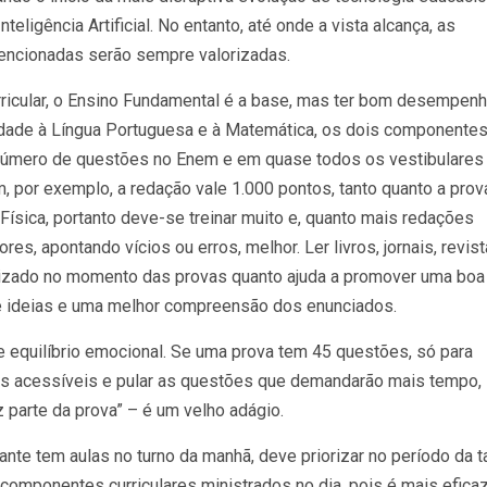
ligência Artificial. No entanto, até onde a vista alcança, as
encionadas serão sempre valorizadas.
rricular, o Ensino Fundamental é a base, mas ter bom desempen
ridade à Língua Portuguesa e à Matemática, os dois componente
 número de questões no Enem e em quase todos os vestibulares
 por exemplo, a redação vale 1.000 pontos, tanto quanto a prov
ísica, portanto deve-se treinar muito e, quanto mais redações
res, apontando vícios ou erros, melhor. Ler livros, jornais, revis
alizado no momento das provas quanto ajuda a promover uma boa
o de ideias e uma melhor compreensão dos enunciados.
e equilíbrio emocional. Se uma prova tem 45 questões, só para
ais acessíveis e pular as questões que demandarão mais tempo,
z parte da prova” – é um velho adágio.
ante tem aulas no turno da manhã, deve priorizar no período da t
 componentes curriculares ministrados no dia, pois é mais eficaz