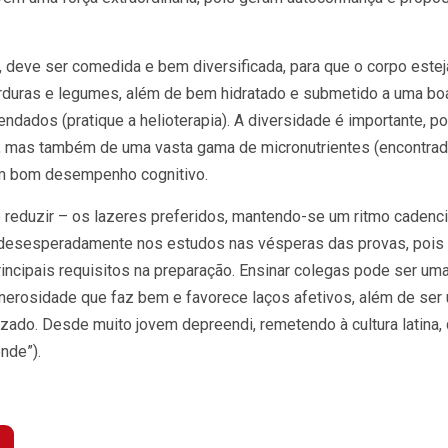
, deve ser comedida e bem diversificada, para que o corpo estej
verduras e legumes, além de bem hidratado e submetido a uma bo
dados (pratique a helioterapia). A diversidade é importante, po
s, mas também de uma vasta gama de micronutrientes (encontra
um bom desempenho cognitivo.
é reduzir – os lazeres preferidos, mantendo-se um ritmo cadenc
r desesperadamente nos estudos nas vésperas das provas, pois
incipais requisitos na preparação. Ensinar colegas pode ser um
enerosidade que faz bem e favorece laços afetivos, além de ser
zado. Desde muito jovem depreendi, remetendo à cultura latina,
nde”).