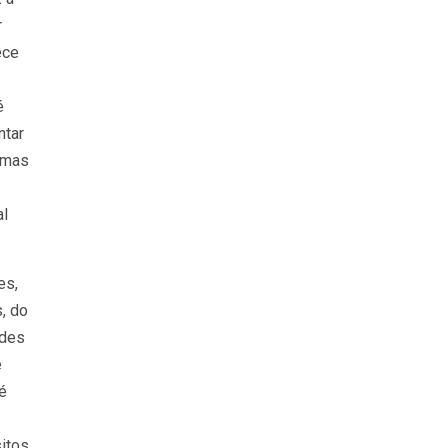
r
ece
é
ntar
 mas
al
es,
, do
ades
e
é
sitos