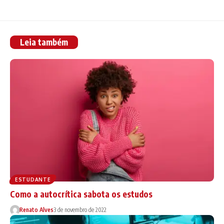
Leia também
ESTUDANTE
Como a autocrítica sabota os estudos
Renato Alves
3 de novembro de 2022