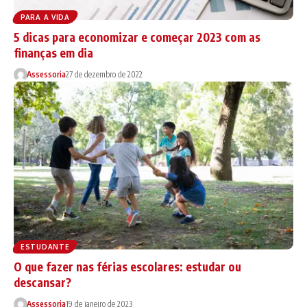
PARA A VIDA
5 dicas para economizar e começar 2023 com as
finanças em dia
Assessoria
27 de dezembro de 2022
ESTUDANTE
O que fazer nas férias escolares: estudar ou
descansar?
Assessoria
19 de janeiro de 2023