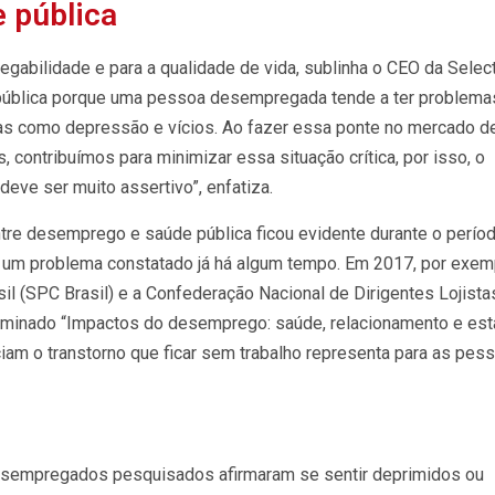
 pública
abilidade e para a qualidade de vida, sublinha o CEO da Select
pública porque uma pessoa desempregada tende a ter problema
emas como depressão e vícios. Ao fazer essa ponte no mercado d
, contribuímos para minimizar essa situação crítica, por isso, o
eve ser muito assertivo”, enfatiza.
re desemprego e saúde pública ficou evidente durante o perío
um problema constatado já há algum tempo. Em 2017, por exem
il (SPC Brasil) e a Confederação Nacional de Dirigentes Lojista
minado “Impactos do desemprego: saúde, relacionamento e es
am o transtorno que ficar sem trabalho representa para as pess
sempregados pesquisados afirmaram se sentir deprimidos ou