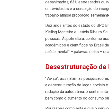
desanimados; 63% estressados ou ne
entrevistados e a sensação de inseg
trabalho atingia proporção semelhant
Dez anos antes do estudo do SPC Bra
Kieling Monteiro e Letícia Ribeiro S
pessoas. Àquela altura, conforme ass
acadêmicos e científicos no Brasil de
saúde mental” – palavras delas – o
Desestruturação de 
“Vê-se”, assinalam as pesquisadora
a desestruturação de laços sociais e 
redução da autoestima, o sentimento 
bem como o aumento do consumo ou 
Por razões como esta é que o servi