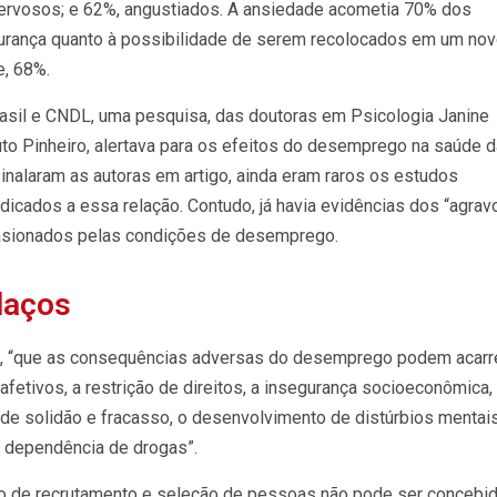
rvosos; e 62%, angustiados. A ansiedade acometia 70% dos
urança quanto à possibilidade de serem recolocados em um no
e, 68%.
sil e CNDL, uma pesquisa, das doutoras em Psicologia Janine
outo Pinheiro, alertava para os efeitos do desemprego na saúde 
inalaram as autoras em artigo, ainda eram raros os estudos
dicados a essa relação. Contudo, já havia evidências dos “agrav
casionados pelas condições de desemprego.
laços
s, “que as consequências adversas do desemprego podem acarr
afetivos, a restrição de direitos, a insegurança socioeconômica,
de solidão e fracasso, o desenvolvimento de distúrbios mentais
dependência de drogas”.
ço de recrutamento e seleção de pessoas não pode ser concebi