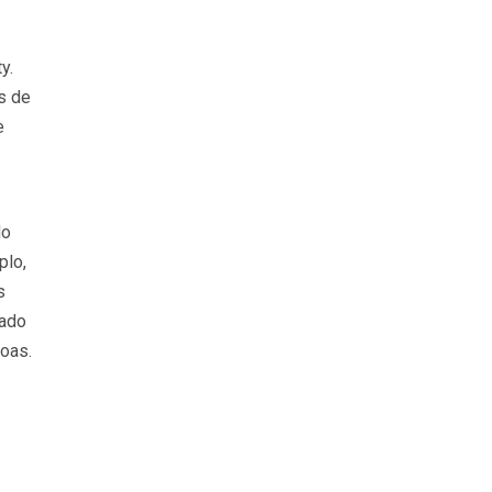
y.
s de
e
do
plo,
s
tado
oas.