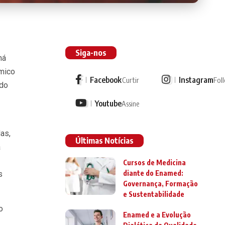
Siga-nos
há
ômico
Facebook
Instagram
Curtir
Fol
 do
Youtube
Assine
as,
Últimas Notícias
a
Cursos de Medicina
diante do Enamed:
s
Governança, Formação
e Sustentabilidade
o
Enamed e a Evolução