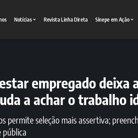
mos
Notícias
Revista Linha Direta
Sinepe em Ação
estar empregado deixa 
juda a achar o trabalho i
s permite seleção mais assertiva; preen
e pública