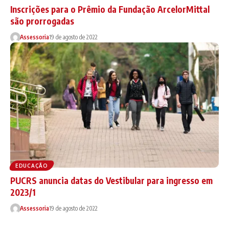
Inscrições para o Prêmio da Fundação ArcelorMittal
são prorrogadas
Assessoria
19 de agosto de 2022
EDUCAÇÃO
PUCRS anuncia datas do Vestibular para ingresso em
2023/1
Assessoria
19 de agosto de 2022