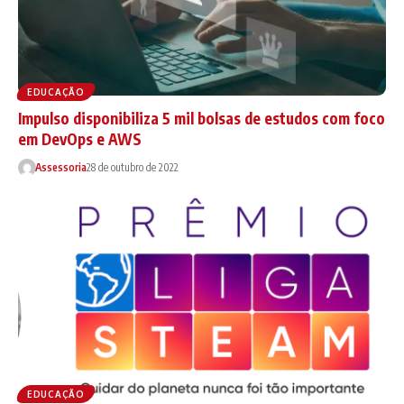
EDUCAÇÃO
Impulso disponibiliza 5 mil bolsas de estudos com foco
em DevOps e AWS
Assessoria
28 de outubro de 2022
EDUCAÇÃO