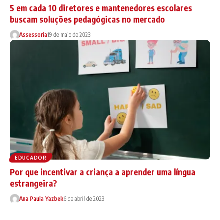
5 em cada 10 diretores e mantenedores escolares
buscam soluções pedagógicas no mercado
Assessoria
19 de maio de 2023
EDUCADOR
Por que incentivar a criança a aprender uma língua
estrangeira?
Ana Paula Yazbek
6 de abril de 2023