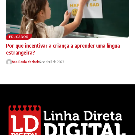
EDUCADOR
Por que incentivar a criança a aprender uma língua
estrangeira?
Ana Paula Yazbek
6 de abril de 2023