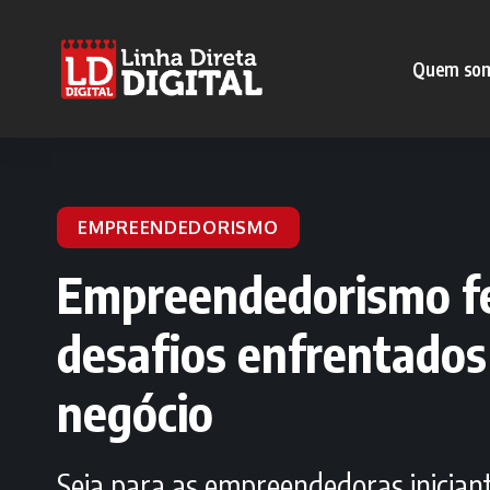
Quem so
EMPREENDEDORISMO
Empreendedorismo fem
desafios enfrentados
negócio
Seja para as empreendedoras iniciant