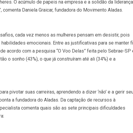
heres. O acúmulo de papeis na empresa e a solidão da liderança
s”, comenta Daniela Graicar, fundadora do Movimento Aladas.
afios, cada vez menos as mulheres pensam em desistir, pois
habilidades emocionais. Entre as justificativas para se manter f
 de acordo com a pesquisa “O Voo Delas” feita pelo Sebrae-SP
o o sonho (43%), o que já construíram até ali (34%) e a
ra pivotar suas carreiras, aprendendo a dizer ‘não’ e a gerir se
ponta a fundadora do Aladas. Da captação de recursos à
pecialista comenta quais são as sete principais dificuldades
a: