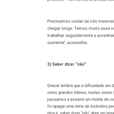
Precisamos cuidar de nós mesmas
chegar longe. Temos muito essa c
trabalhar seguidamente e acreditar
sustenta”, aconselha.
3) Saber dizer “não”
Graicar lembra que a dificuldade em 
como grandes líderes, muitas vezes t
passamos a assumir um monte de coi
foi apagar uma série de incêndios peq
dica é: saber dizer “não” abre um tem