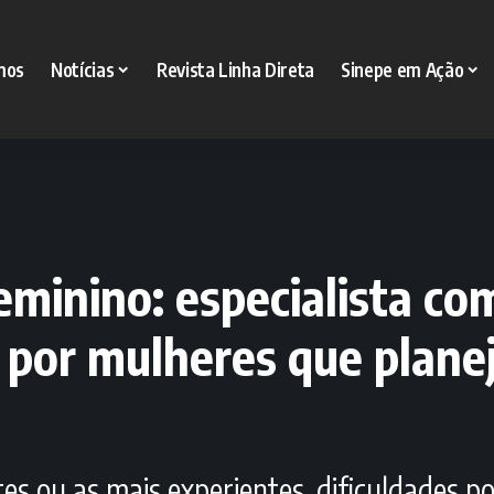
mos
Notícias
Revista Linha Direta
Sinepe em Ação
inino: especialista com
 por mulheres que planej
es ou as mais experientes, dificuldades 