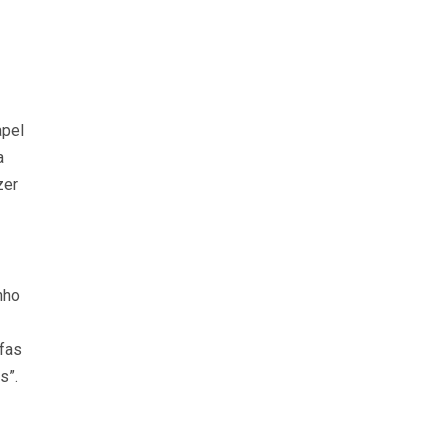
apel
a
zer
nho
fas
s”.