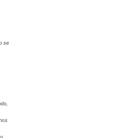
o se
ndo,
emos
o,