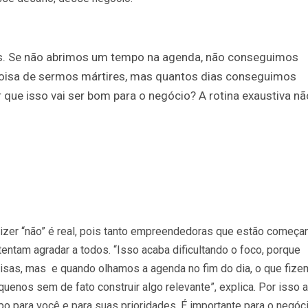
. Se não abrimos um tempo na agenda, não conseguimos
oisa de sermos mártires, mas quantos dias conseguimos
 que isso vai ser bom para o negócio? A rotina exaustiva nã
dizer “não” é real, pois tanto empreendedoras que estão começa
entam agradar a todos. “Isso acaba dificultando o foco, porque
sas, mas e quando olhamos a agenda no fim do dia, o que fiz
uenos sem de fato construir algo relevante”, explica. Por isso a
po para você e para suas prioridades. É importante para o negóci