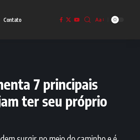
Contato
Aa
enta 7 principais
am ter seu próprio
podem surgir no meio do caminho e é