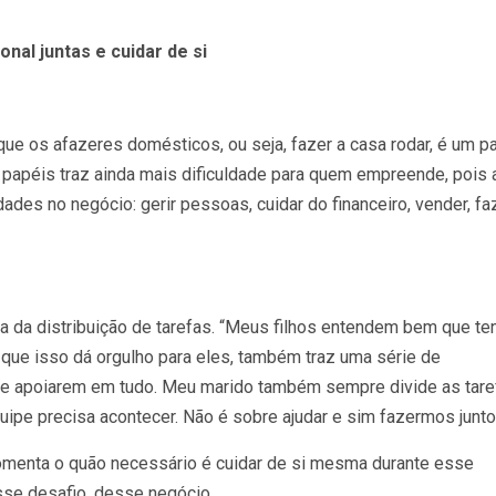
onal juntas e cuidar de si
que os afazeres domésticos, ou seja, fazer a casa rodar, é um p
papéis traz ainda mais dificuldade para quem empreende, pois 
des no negócio: gerir pessoas, cuidar do financeiro, vender, fa
cia da distribuição de tarefas. “Meus filhos entendem bem que te
e isso dá orgulho para eles, também traz uma série de
 e apoiarem em tudo. Meu marido também sempre divide as tare
ipe precisa acontecer. Não é sobre ajudar e sim fazermos junto
omenta o quão necessário é cuidar de si mesma durante esse
se desafio, desse negócio.