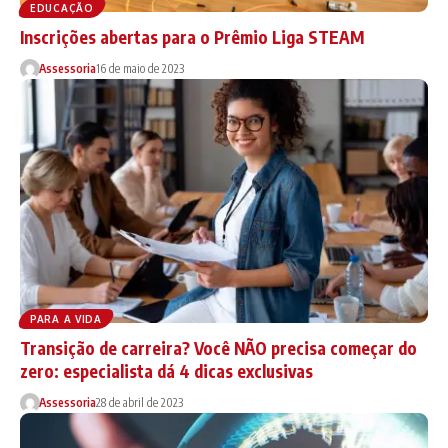
EDUCAÇÃO
Inscrições abertas para o Prêmio Liga STEAM
Assessoria
16 de maio de 2023
PARA A VIDA
Transição de carreira? Você NÃO precisa começar do
zero: especialista dá 4 dicas exclusivas
Assessoria
28 de abril de 2023