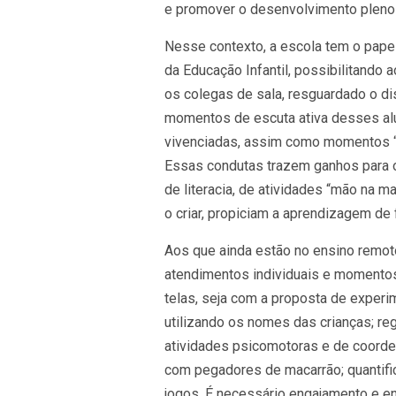
e promover o desenvolvimento pleno 
Nesse contexto, a escola tem o papel
da Educação Infantil, possibilitando
os colegas de sala, resguardado o dis
momentos de escuta ativa desses alu
vivenciadas, assim como momentos “liv
Essas condutas trazem ganhos para 
de literacia, de atividades “mão na m
o criar, propiciam a aprendizagem de f
Aos que ainda estão no ensino remot
atendimentos individuais e momentos c
telas, seja com a proposta de experi
utilizando os nomes das crianças; reg
atividades psicomotoras e de coorde
com pegadores de macarrão; quantifica
jogos. É necessário engajamento e en