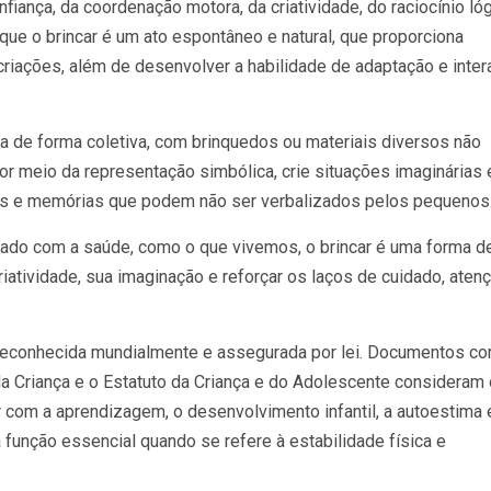
fiança, da coordenação motora, da criatividade, do raciocínio ló
que o brincar é um ato espontâneo e natural, que proporciona
criações, além de desenvolver a habilidade de adaptação e inte
seja de forma coletiva, com brinquedos ou materiais diversos não
por meio da representação simbólica, crie situações imaginárias 
s e memórias que podem não ser verbalizados pelos pequenos
do com a saúde, como o que vivemos, o brincar é uma forma d
criatividade, sua imaginação e reforçar os laços de cuidado, aten
é reconhecida mundialmente e assegurada por lei. Documentos c
da Criança e o Estatuto da Criança e do Adolescente consideram 
ir com a aprendizagem, o desenvolvimento infantil, a autoestima 
função essencial quando se refere à estabilidade física e