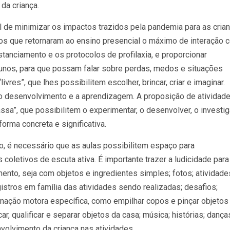
da criança.
 de minimizar os impactos trazidos pela pandemia para as cria
 aos que retornaram ao ensino presencial o máximo de interação 
tanciamento e os protocolos de profilaxia, e proporcionar
nos, para que possam falar sobre perdas, medos e situações
res”, que lhes possibilitem escolher, brincar, criar e imaginar.
o desenvolvimento e a aprendizagem. A proposição de atividad
assa”, que possibilitem o experimentar, o desenvolver, o investig
orma concreta e significativa.
o, é necessário que as aulas possibilitem espaço para
oletivos de escuta ativa. É importante trazer a ludicidade para
mento, seja com objetos e ingredientes simples; fotos; atividade
istros em família das atividades sendo realizadas; desafios;
nação motora específica, como empilhar copos e pinçar objetos
r, qualificar e separar objetos da casa; música; histórias; dança
volvimento da criança nas atividades.