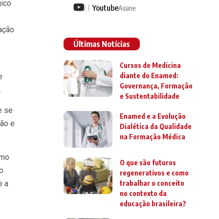
gico
Youtube
Assine
ração
Últimas Notícias
Cursos de Medicina
diante do Enamed:
e
Governança, Formação
.
e Sustentabilidade
e se
Enamed e a Evolução
ção e
Dialética da Qualidade
na Formação Médica
omo
O que são futuros
o
regenerativos e como
e a
trabalhar o conceito
no contexto da
educação brasileira?