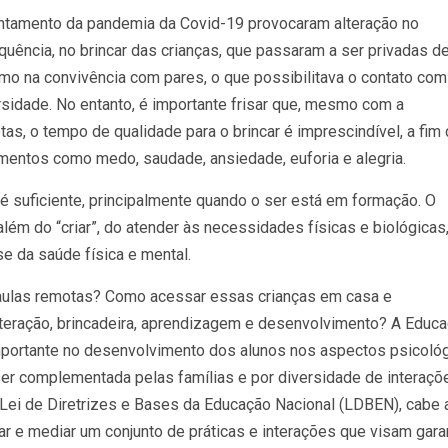
ntamento da pandemia da Covid-19 provocaram alteração no
quência, no brincar das crianças, que passaram a ser privadas d
mo na convivência com pares, o que possibilitava o contato com
rsidade. No entanto, é importante frisar que, mesmo com a
as, o tempo de qualidade para o brincar é imprescindível, a fim
timentos como medo, saudade, ansiedade, euforia e alegria.
 suficiente, principalmente quando o ser está em formação. O
lém do “criar”, do atender às necessidades físicas e biológicas
-se da saúde física e mental.
 aulas remotas? Como acessar essas crianças em casa e
teração, brincadeira, aprendizagem e desenvolvimento? A Educ
mportante no desenvolvimento dos alunos nos aspectos psicológ
e ser complementada pelas famílias e por diversidade de interaçõ
Lei de Diretrizes e Bases da Educação Nacional (LDBEN), cabe 
jar e mediar um conjunto de práticas e interações que visam garan