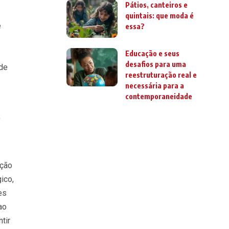
Pátios, canteiros e
quintais: que moda é
e
essa?
Educação e seus
desafios para uma
 de
reestruturação real e
necessária para a
contemporaneidade
,
ação
ico,
es
ao
tir