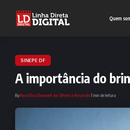
Quem so
SINEPE DF
A importância do bri
By
Ana Elisa Dumont de Oliveira Resende
7 min de leitura