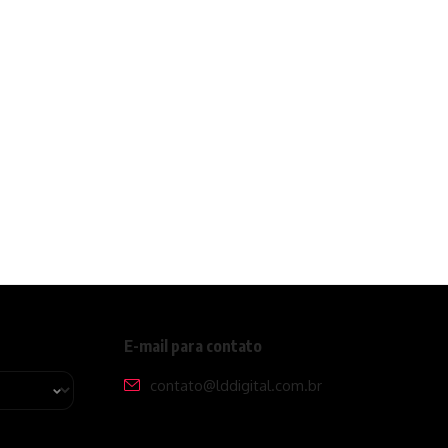
E-mail para contato
contato@lddigital.com.br