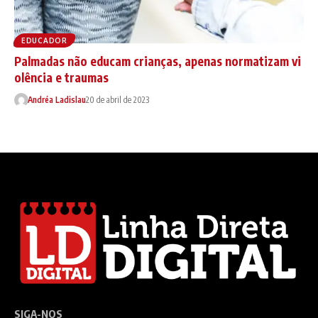
EDUCADOR
Palmadas não educam crianças, apenas normatizam vi
olência e traumas
Andréa Ladislau
20 de abril de 2023
SIGA-NOS