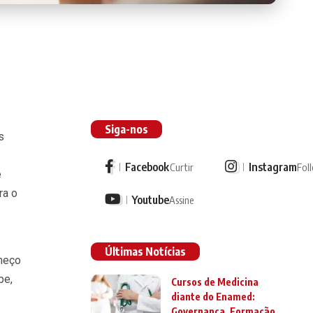
Siga-nos
s
Facebook
Instagram
Curtir
Fol
e
ra o
Youtube
Assine
Últimas Notícias
meço
be,
Cursos de Medicina
diante do Enamed:
Governança, Formação