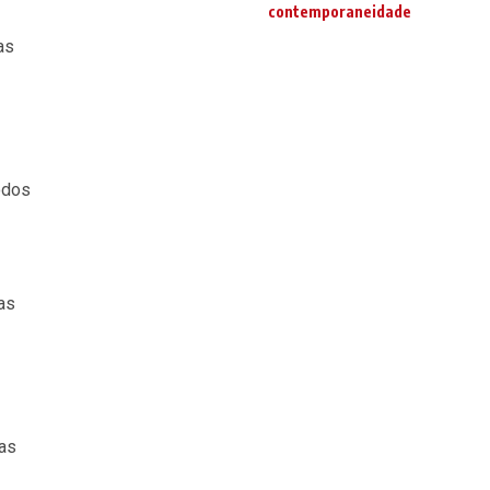
contemporaneidade
as
odos
as
 as