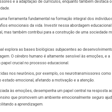
sores e a adaptação de currículos, enquanto também destaca 
edade.
a ferramenta fundamental na formação integral dos indivíduos
afios emocionais da vida. Investir nessa abordagem educacional
al, mas também contribui para a construção de uma sociedade m
al explora as bases biológicas subjacentes ao desenvolviment
agem. O cérebro humano é altamente sensível às emoções, e a
apel crucial no processo educacional.
zidas nos neurônios, por exemplo, os neurotransmissores como
o estado emocional, afetando a motivação e a atenção.
ociada às emoções, desempenha um papel central na resposta a
 ensino que promovem um ambiente emocionalmente seguro aju
cilitando a aprendizagem.