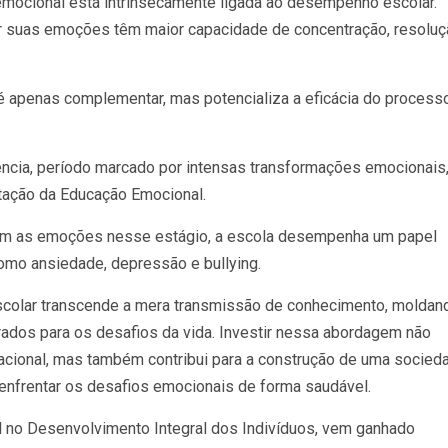
emocional está intrinsecamente ligada ao desempenho escolar.
 suas emoções têm maior capacidade de concentração, resoluç
.
 é apenas complementar, mas potencializa a eficácia do process
ência, período marcado por intensas transformações emocionais,
tação da Educação Emocional.
 com as emoções nesse estágio, a escola desempenha um papel
omo ansiedade, depressão e bullying.
scolar transcende a mera transmissão de conhecimento, moldan
rados para os desafios da vida. Investir nessa abordagem não
acional, mas também contribui para a construção de uma socied
 enfrentar os desafios emocionais de forma saudável.
 no Desenvolvimento Integral dos Indivíduos, vem ganhado