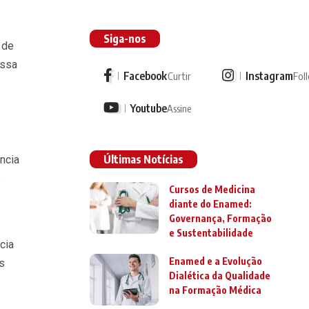
Siga-nos
 de
essa
Facebook
Instagram
Curtir
Fol
Youtube
Assine
Últimas Notícias
ncia
o
Cursos de Medicina
diante do Enamed:
Governança, Formação
e Sustentabilidade
cia
Enamed e a Evolução
s
Dialética da Qualidade
na Formação Médica