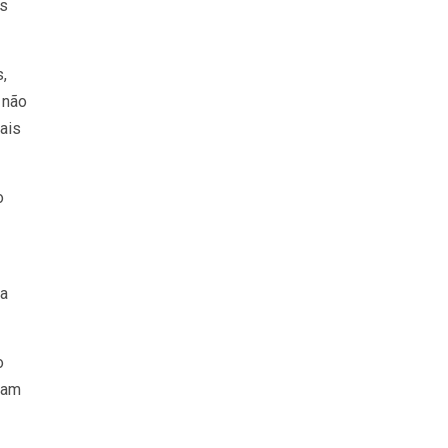
os
,
 não
ais
o
 a
o
dam