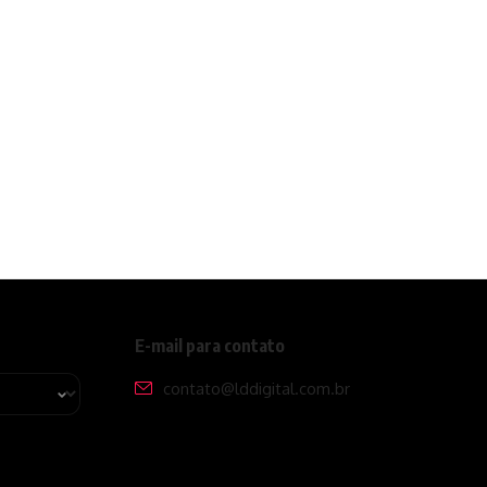
E-mail para contato
contato@lddigital.com.br