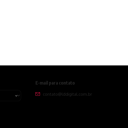
E-mail para contato
contato@lddigital.com.br