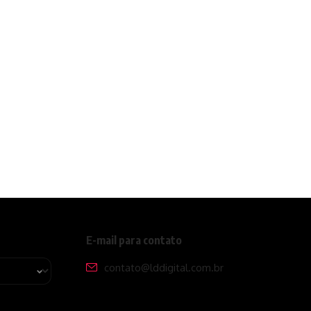
E-mail para contato
contato@lddigital.com.br