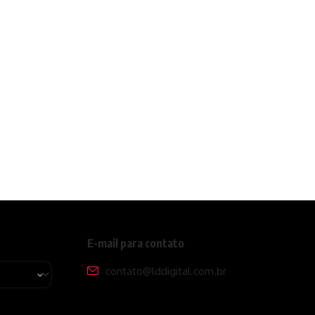
E-mail para contato
contato@lddigital.com.br