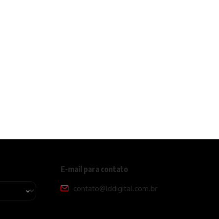
E-mail para contato
contato@lddigital.com.br