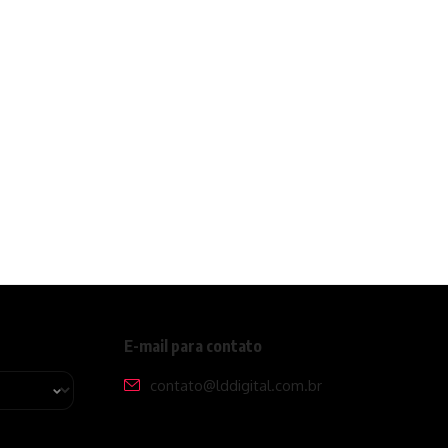
E-mail para contato
contato@lddigital.com.br