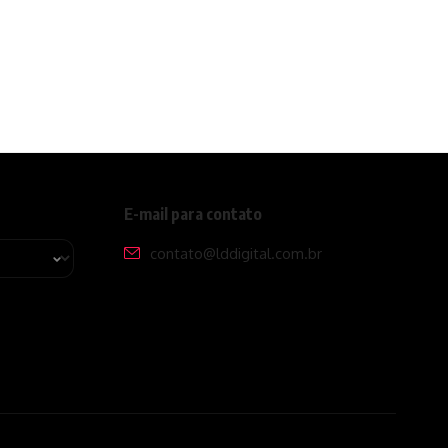
E-mail para contato
contato@lddigital.com.br