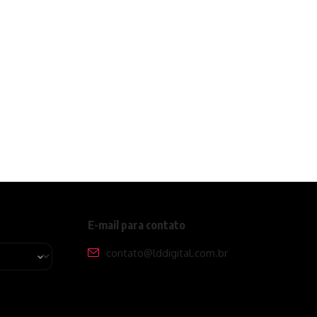
E-mail para contato
contato@lddigital.com.br