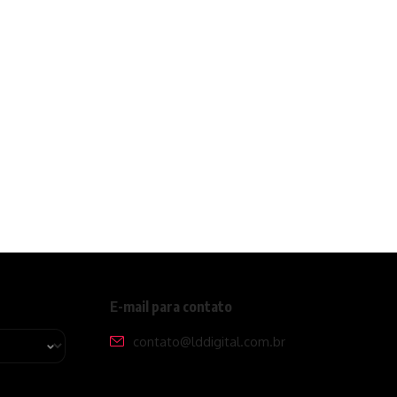
E-mail para contato
contato@lddigital.com.br