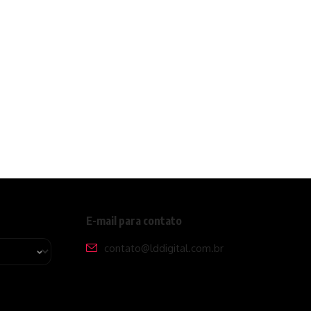
E-mail para contato
contato@lddigital.com.br