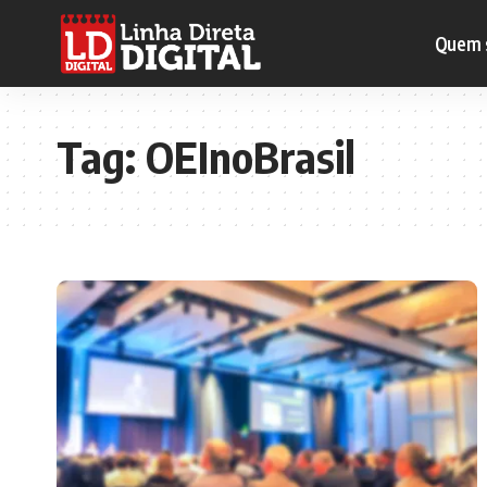
Quem 
Tag:
OEInoBrasil