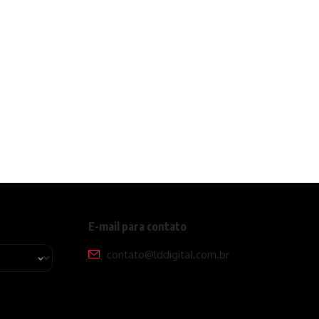
E-mail para contato
contato@lddigital.com.br