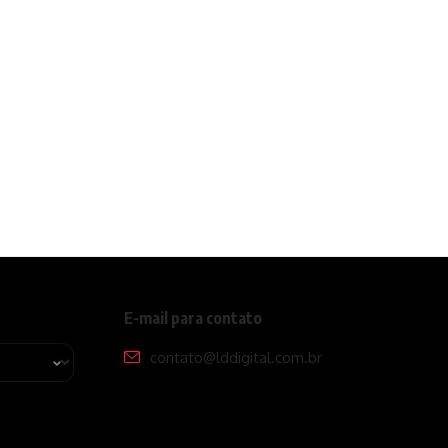
E-mail para contato
contato@lddigital.com.br