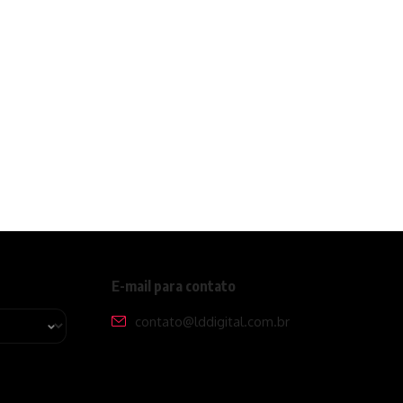
E-mail para contato
contato@lddigital.com.br