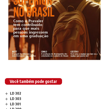
Você também pode gostar
LD 302
LD 303
LD 301