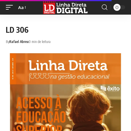
Aa
LD 306
By
Rafael Abreu
0 min de leitura