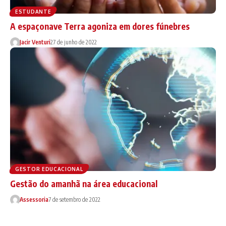
ESTUDANTE
A espaçonave Terra agoniza em dores fúnebres
Jacir Venturi
27 de junho de 2022
GESTOR EDUCACIONAL
Gestão do amanhã na área educacional
Assessoria
7 de setembro de 2022