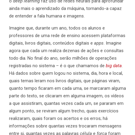
o
deep learning
faz uso de redes neurais para aprofundar
ainda mais o aprendizado da máquina, tornando-a capaz
de entender a fala humana e imagens.
Imagine que, durante um ano, todos os alunos e
professores de uma rede de ensino acessem plataformas
digitais, livros digitais, conteúdos digitais e
apps
. Imagine
agora que cada um realiza dezenas de ações e consultas
todo dia. No final do ano, serão milhões de operações
registradas no sistema – é o que chamamos de
big data
.
Há dados sobre quem logou no sistema, dia, hora e local,
quais temas leram nos livros digitais, que páginas viram,
quanto tempo ficaram em cada uma, se marcaram alguma
parte do texto, se clicaram em alguma imagem, os vídeos
a que assistiram, quantas vezes cada um, se pararam em
algum ponto, se reviram algum trecho, quais exercícios
realizaram, quais foram os acertos e os erros; há
informações sobre quantas vezes trocaram mensagens
entre si, quantas vezes as palavras
célula
e
força
foram