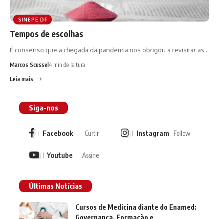
SINEPE DF
Tempos de escolhas
É consenso que a chegada da pandemia nos obrigou a revisitar as…
Marcos Scussel
4 min de leitura
Leia mais
Siga-nos
Facebook
Instagram
Curtir
Follow
Youtube
Assine
Últimas Notícias
Cursos de Medicina diante do Enamed:
Governança, Formação e