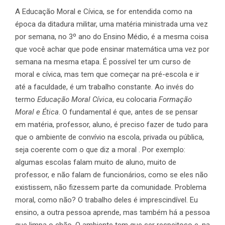
A Educação Moral e Cívica, se for entendida como na
época da ditadura militar, uma matéria ministrada uma vez
por semana, no 3º ano do Ensino Médio, é a mesma coisa
que você achar que pode ensinar matemática uma vez por
semana na mesma etapa. É possível ter um curso de
moral e cívica, mas tem que começar na pré-escola e ir
até a faculdade, é um trabalho constante. Ao invés do
termo
Educação Moral Cívica
, eu colocaria
Formação
Moral e Ética
. O fundamental é que, antes de se pensar
em matéria, professor, aluno, é preciso fazer de tudo para
que o ambiente de convívio na escola, privada ou pública,
seja coerente com o que diz a moral . Por exemplo:
algumas escolas falam muito de aluno, muito de
professor, e não falam de funcionários, como se eles não
existissem, não fizessem parte da comunidade. Problema
moral, como não? O trabalho deles é imprescindível. Eu
ensino, a outra pessoa aprende, mas também há a pessoa
que limpa o chão. O ambiente tem que ser respeitoso e, na