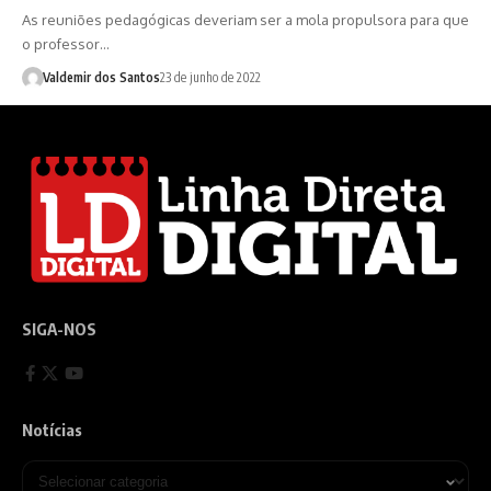
As reuniões pedagógicas deveriam ser a mola propulsora para que
o professor…
Valdemir dos Santos
23 de junho de 2022
SIGA-NOS
Notícias