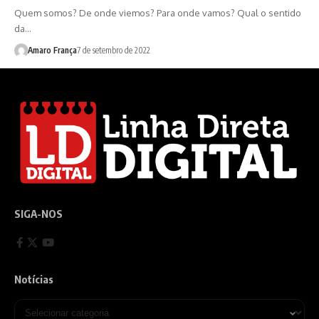
Quem somos? De onde viemos? Para onde vamos? Qual o sentido
da…
Amaro França
7 de setembro de 2022
SIGA-NOS
Notícias