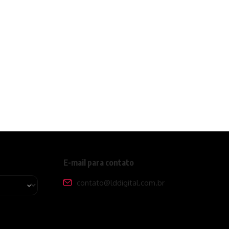
E-mail para contato
contato@lddigital.com.br