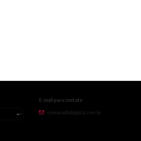
E-mail para contato
contato@lddigital.com.br