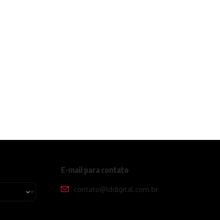
E-mail para contato
contato@lddigital.com.br